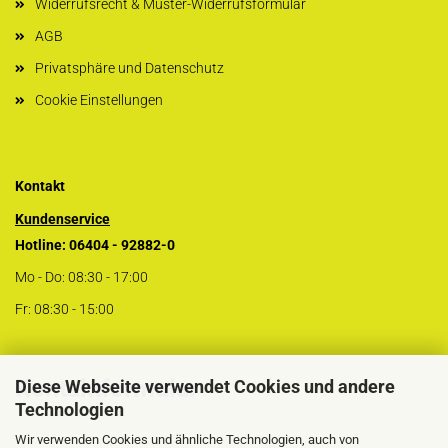
Widerrufsrecht & Muster-Widerrufsformular
AGB
Privatsphäre und Datenschutz
Cookie Einstellungen
Kontakt
Kundenservice
Hotline: 06404 - 92882-0
Mo - Do: 08:30 - 17:00
Fr: 08:30 - 15:00
Kontaktformular
Diese Webseite verwendet Cookies und andere
Technologien
Wir verwenden Cookies und ähnliche Technologien, auch von