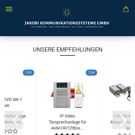
UNSERE EMPFEHLUNGEN
TOP
TOP
rsprechanlage
IP Video
2-Draht-Ne
amilienhaus...
Türsprechanlage für
Adapter mit P
AVM FRITZ!Box...
Set..