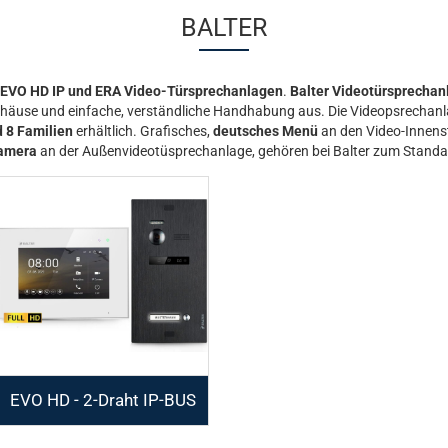
BALTER
 EVO HD IP und ERA
Video-Türsprechanlagen
.
Balter Videotürsprechan
Gehäuse und einfache, verständliche Handhabung aus. Die Videopsrechanl
d 8 Familien
erhältlich. Grafisches,
deutsches Menü
an den Video-Innens
amera
an der Außenvideotüsprechanlage, gehören bei Balter zum Standa
EVO HD - 2-Draht IP-BUS