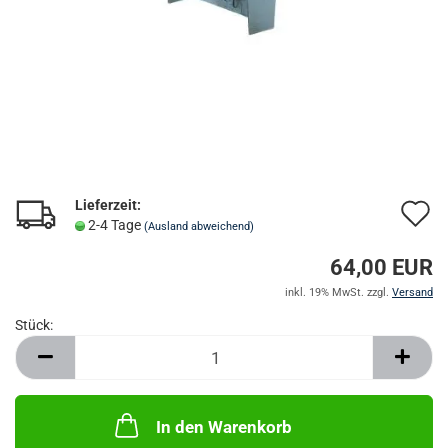
Lieferzeit:
A
2-4 Tage
(Ausland abweichend)
d
64,00 EUR
M
inkl. 19% MwSt. zzgl.
Versand
Stück:
Stück
In den Warenkorb