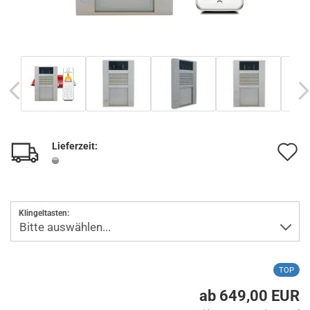
Lieferzeit:
A
d
M
Klingeltasten:
TOP
ab 649,00 EUR