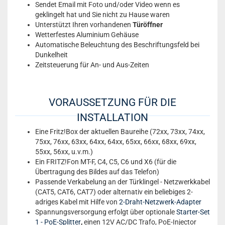
Sendet Email mit Foto und/oder Video wenn es
geklingelt hat und Sie nicht zu Hause waren
Unterstützt Ihren vorhandenen
Türöffner
Wetterfestes Aluminium Gehäuse
Automatische Beleuchtung des Beschriftungsfeld bei
Dunkelheit
Zeitsteuerung für An- und Aus-Zeiten
VORAUSSETZUNG FÜR DIE
INSTALLATION
Eine Fritz!Box der aktuellen Baureihe (72xx, 73xx, 74xx,
75xx, 76xx, 63xx, 64xx, 64xx, 65xx, 66xx, 68xx, 69xx,
55xx, 56xx, u.v.m.)
Ein FRITZ!Fon MT-F, C4, C5, C6 und X6 (für die
Übertragung des Bildes auf das Telefon)
Passende Verkabelung an der Türklingel - Netzwerkkabel
(CAT5, CAT6, CAT7) oder alternativ ein beliebiges 2-
adriges Kabel mit Hilfe von
2-Draht-Netzwerk-Adapter
Spannungsversorgung erfolgt über optionale
Starter-Set
1 - PoE-Splitter
,
einen 12V AC/DC Trafo, PoE-Injector