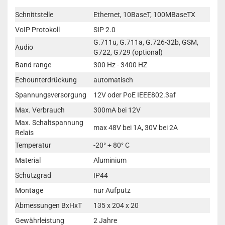
Schnittstelle
Ethernet, 10BaseT, 100MBaseTX
VoIP Protokoll
SIP 2.0
G.711u, G.711a, G.726-32b, GSM,
Audio
G722, G729 (optional)
Band range
300 Hz - 3400 HZ
Echounterdrückung
automatisch
Spannungsversorgung
12V oder PoE IEEE802.3af
Max. Verbrauch
300mA bei 12V
Max. Schaltspannung
max 48V bei 1A, 30V bei 2A
Relais
Temperatur
-20° + 80° C
Material
Aluminium
Schutzgrad
IP44
Montage
nur Aufputz
Abmessungen BxHxT
135 x 204 x 20
Gewährleistung
2 Jahre