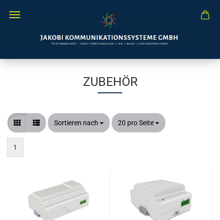
ZUBEHÖR
Sortieren nach
pro Seite
Sortieren nach
20 pro Seite
1