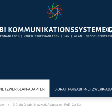
-NETZWERK-LAN-ADAPTER
3-DRAHT-GIGABIT-NETZWERK-AD
»
pter
3-Draht-Gigabit-Netzwerk-Adapter mit PoE - 2er Set
VIDEO BRIEFKASTENSPRECHANLAGEN FÜR FRITZ!BOX
A