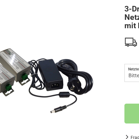
3-Dr
PRECHANLAGEN
IP VIDEOKAMERAS FÜR AVM FRITZ!BOX
Net
mit 
Netztei
Fra