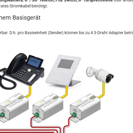
ungskamera
,
IP / SIP Telefon, PoE Switch, IP Türsprechstelle
oder ander
arates Stromkabel benötigt.
inem Basisgerät
rbar. D.h. pro Basiseinheit (Sender) können bis zu 4 3-Draht Adapter bet