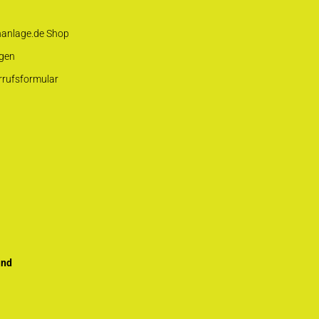
hanlage.de Shop
gen
rrufsformular
and