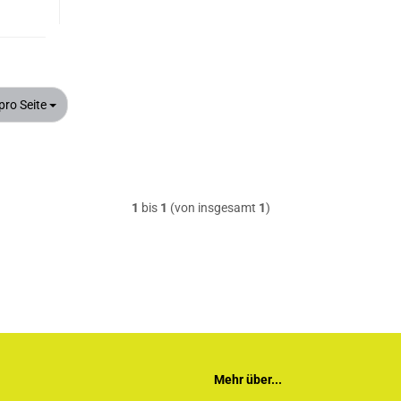
 Seite
pro Seite
1
bis
1
(von insgesamt
1
)
Mehr über...