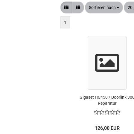
Sortieren nach
pro
Sortieren nach
20 
DECT / FUNK TÜRSPRECHANLAGEN
BRIEFKASTEN S
1
TELEFONANLAGEN
TELEFONE UND ZUBEHÖR
Gigaset HC450 / Doorlink 30
Reparatur
126,00 EUR