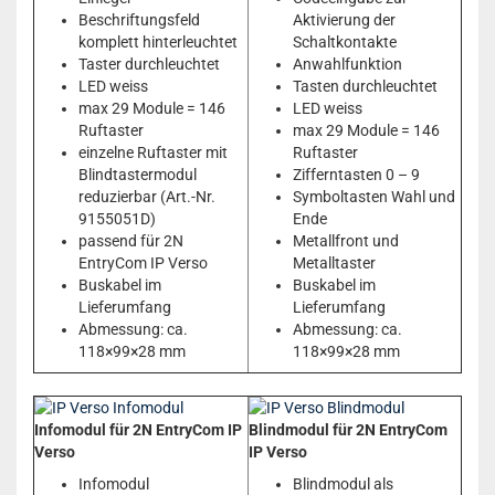
Beschriftungsfeld
Aktivierung der
komplett hinterleuchtet
Schaltkontakte
Taster durchleuchtet
Anwahlfunktion
LED weiss
Tasten durchleuchtet
max 29 Module = 146
LED weiss
Ruftaster
max 29 Module = 146
einzelne Ruftaster mit
Ruftaster
Blindtastermodul
Zifferntasten 0 – 9
reduzierbar (Art.-Nr.
Symboltasten Wahl und
9155051D)
Ende
passend für 2N
Metallfront und
EntryCom IP Verso
Metalltaster
Buskabel im
Buskabel im
Lieferumfang
Lieferumfang
Abmessung: ca.
Abmessung: ca.
118×99×28 mm
118×99×28 mm
Infomodul für 2N EntryCom IP
Blindmodul für 2N EntryCom
Verso
IP Verso
Infomodul
Blindmodul als