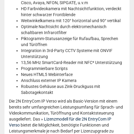
Cisco, Avaya, NFON, SIPGATE, u.v.m
HD Farbvideokamera mit Nachtsichtfunktion, verdeckt
hinter schwarzer Frontblende
Weitwinkelkamera mit 120° horizontal und 90° vertikal
Optimale Nachtsicht durch elektromechanisch
schaltbaren Infrarotfilter
Piktogramm-Statusanzeige für Rufaufbau, Sprechen
und Türöffnen
Integration in 3rd-Party CCTV Systeme mit ONVIF
Unterstützung
13,56 MHz SmartCard-Reader mit NFC* Unterstützung
Programmierbare Scripts
Neues HTML5 Webinterface
Anschluss externer IP Kamera
Robustes Gehäuse aus Zink-Druckguss mit
Sabotagekontakt
Die 2N EntryCom IP Verso wird als Basic-Version mit einem
bereits sehr umfangreichen Leistungsumfang für Sprach- und
Videokommunikation, Türöffnung und Kontaktsteuerung
ausgeliefert. Das »
Lizenzmodell für die 2N EntryCom IP
Verso
bietet die Möglichkeit, benötigte Funktionen und
Leistungsmerkmale je nach Bedarf per Lizenzupgrade zu