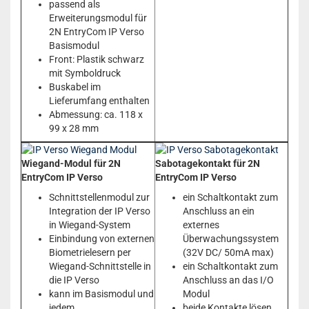
passend als
Erweiterungsmodul für
2N EntryCom IP Verso
Basismodul
Front: Plastik schwarz
mit Symboldruck
Buskabel im
Lieferumfang enthalten
Abmessung: ca. 118 x
99 x 28 mm
Wiegand-Modul für 2N
Sabotagekontakt für 2N
EntryCom IP Verso
EntryCom IP Verso
Schnittstellenmodul zur
ein Schaltkontakt zum
Integration der IP Verso
Anschluss an ein
in Wiegand-System
externes
Einbindung von externen
Überwachungssystem
Biometrielesern per
(32V DC/ 50mA max)
Wiegand-Schnittstelle in
ein Schaltkontakt zum
die IP Verso
Anschluss an das I/O
kann im Basismodul und
Modul
jedem
beide Kontakte lösen