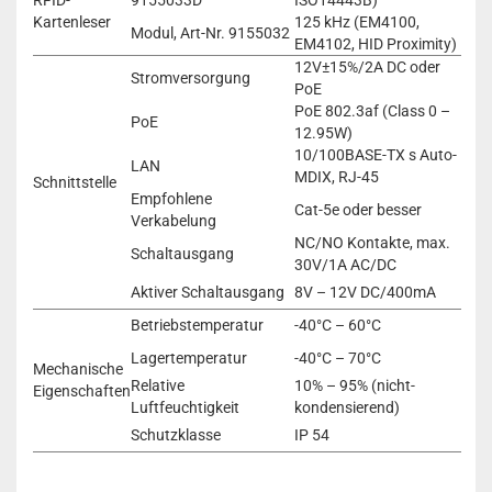
RFID-
9155033D
ISO14443B)
Kartenleser
125 kHz (EM4100,
Modul, Art-Nr. 9155032
EM4102, HID Proximity)
12V±15%/2A DC oder
Stromversorgung
PoE
PoE 802.3af (Class 0 –
PoE
12.95W)
10/100BASE-TX s Auto-
LAN
MDIX, RJ-45
Schnittstelle
Empfohlene
Cat-5e oder besser
Verkabelung
NC/NO Kontakte, max.
Schaltausgang
30V/1A AC/DC
Aktiver Schaltausgang
8V – 12V DC/400mA
Betriebstemperatur
-40°C – 60°C
Lagertemperatur
-40°C – 70°C
Mechanische
Relative
10% – 95% (nicht-
Eigenschaften
Luftfeuchtigkeit
kondensierend)
Schutzklasse
IP 54