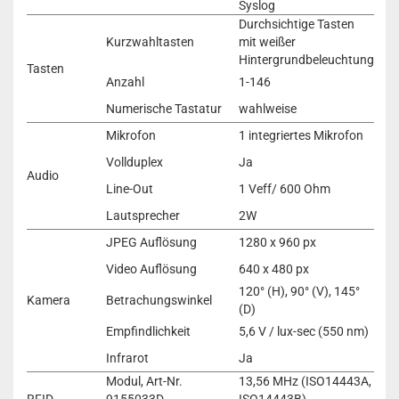
Syslog
Durchsichtige Tasten
Kurzwahltasten
mit weißer
Hintergrundbeleuchtung
Tasten
Anzahl
1-146
Numerische Tastatur
wahlweise
Mikrofon
1 integriertes Mikrofon
Vollduplex
Ja
Audio
Line-Out
1 Veff/ 600 Ohm
Lautsprecher
2W
JPEG Auflösung
1280 x 960 px
Video Auflösung
640 x 480 px
120° (H), 90° (V), 145°
Kamera
Betrachungswinkel
(D)
Empfindlichkeit
5,6 V / lux-sec (550 nm)
Infrarot
Ja
Modul, Art-Nr.
13,56 MHz (ISO14443A,