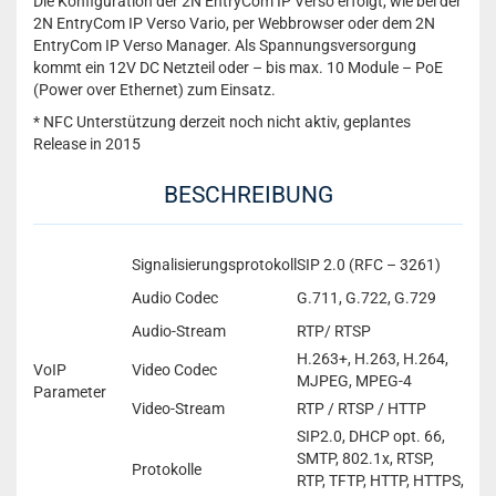
Die Konfiguration der 2N EntryCom IP Verso erfolgt, wie bei der
2N EntryCom IP Verso Vario, per Webbrowser oder dem 2N
EntryCom IP Verso Manager. Als Spannungsversorgung
kommt ein 12V DC Netzteil oder – bis max. 10 Module – PoE
(Power over Ethernet) zum Einsatz.
* NFC Unterstützung derzeit noch nicht aktiv, geplantes
Release in 2015
BESCHREIBUNG
Signalisierungsprotokoll
SIP 2.0 (RFC – 3261)
Audio Codec
G.711, G.722, G.729
Audio-Stream
RTP/ RTSP
H.263+, H.263, H.264,
VoIP
Video Codec
MJPEG, MPEG-4
Parameter
Video-Stream
RTP / RTSP / HTTP
SIP2.0, DHCP opt. 66,
SMTP, 802.1x, RTSP,
Protokolle
RTP, TFTP, HTTP, HTTPS,