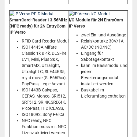
SmartCard-Reader 13.56MHz
I/O Module für 2N EntryCom
(NFC ready) für 2N EntryCom
IP Verso
IP Verso
zwei Ein- und Ausgänge
RFID Card-Reader Modul
Relaiskontakt: 30V/1A
ISO14443A Mifare
AC/DC (NO/NC)
Classic 1k & 4k, DESFire
Eingang für
EV1, Mini, Plus S&X,
Sabotagekontakt
SmartMX, Ultralight,
kann im Basismodul und
Ultralight C, SLE44R35,
jedem
my-d move (SLE66Rxx),
Erweiterungsmodul
PayPass, Legic Advant
installiert werden
ISO1443B Calypso,
Buskabel im
CEPAS, Moneo, SRI512,
Lieferumfang enthalten
SRT512, SRI4K,SRIX4K,
PicoPass, HID iCLASS,
ISO18092, Sony FeliCa
NFC ready, NFC
Funktion muss mit NFC
Lizenz aktiviert werden