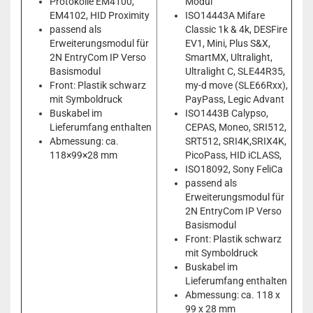
Protokolle EM4100,
Modul
EM4102, HID Proximity
ISO14443A Mifare
passend als
Classic 1k & 4k, DESFire
Erweiterungsmodul für
EV1, Mini, Plus S&X,
2N EntryCom IP Verso
SmartMX, Ultralight,
Basismodul
Ultralight C, SLE44R35,
Front: Plastik schwarz
my-d move (SLE66Rxx),
mit Symboldruck
PayPass, Legic Advant
Buskabel im
ISO1443B Calypso,
Lieferumfang enthalten
CEPAS, Moneo, SRI512,
Abmessung: ca.
SRT512, SRI4K,SRIX4K,
118×99×28 mm
PicoPass, HID iCLASS,
ISO18092, Sony FeliCa
passend als
Erweiterungsmodul für
2N EntryCom IP Verso
Basismodul
Front: Plastik schwarz
mit Symboldruck
Buskabel im
Lieferumfang enthalten
Abmessung: ca. 118 x
99 x 28 mm