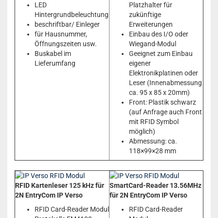
LED
Platzhalter für
Hintergrundbeleuchtung
zukünftige
beschriftbar/ Einleger
Erweiterungen
für Hausnummer,
Einbau des I/O oder
Öffnungszeiten usw.
Wiegand-Modul
Buskabel im
Geeignet zum Einbau
Lieferumfang
eigener
Elektronikplatinen oder
Leser (Innenabmessung
ca. 95 x 85 x 20mm)
Front: Plastik schwarz
(auf Anfrage auch Front
mit RFID Symbol
möglich)
Abmessung: ca.
118×99×28 mm
RFID Kartenleser 125 kHz für
SmartCard-Reader 13.56MHz
2N EntryCom IP Verso
für 2N EntryCom IP Verso
RFID Card-Reader Modul
RFID Card-Reader