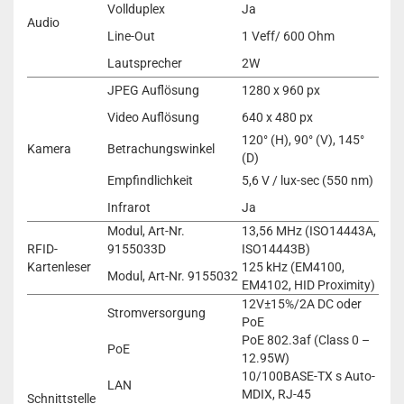
Vollduplex
Ja
Audio
Line-Out
1 Veff/ 600 Ohm
Lautsprecher
2W
JPEG Auflösung
1280 x 960 px
Video Auflösung
640 x 480 px
120° (H), 90° (V), 145°
Kamera
Betrachungswinkel
(D)
Empfindlichkeit
5,6 V / lux-sec (550 nm)
Infrarot
Ja
Modul, Art-Nr.
13,56 MHz (ISO14443A,
RFID-
9155033D
ISO14443B)
Kartenleser
125 kHz (EM4100,
Modul, Art-Nr. 9155032
EM4102, HID Proximity)
12V±15%/2A DC oder
Stromversorgung
PoE
PoE 802.3af (Class 0 –
PoE
12.95W)
10/100BASE-TX s Auto-
LAN
MDIX, RJ-45
Schnittstelle