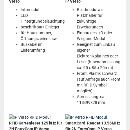
Verso
IP Verso
Infomodul
Blindmodul als
LED
Platzhalter für
Hintergrundbeleuchtung
zukünftige
beschriftbar/ Einleger
Erweiterungen
für Hausnummer,
Einbau des I/O oder
Öffnungszeiten usw.
Wiegand-Modul
Buskabel im
Geeignet zum Einbau
Lieferumfang
eigener
Elektronikplatinen oder
Leser (Innenabmessung
ca. 95 x 85 x 20mm)
Front: Plastik schwarz
(auf Anfrage auch Front
mit RFID Symbol
möglich)
Abmessung: ca.
118×99×28 mm
RFID Kartenleser 125 kHz für
SmartCard-Reader 13.56MHz
2N EntryCom IP Verso
für 2N EntryCom IP Verso