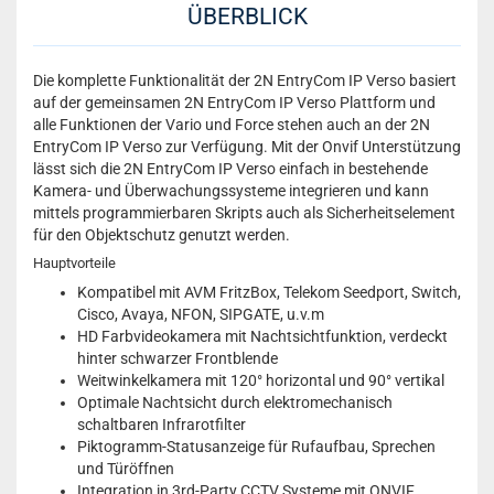
ÜBERBLICK
Die komplette Funktionalität der 2N EntryCom IP Verso basiert
auf der gemeinsamen 2N EntryCom IP Verso Plattform und
alle Funktionen der Vario und Force stehen auch an der 2N
EntryCom IP Verso zur Verfügung. Mit der Onvif Unterstützung
lässt sich die 2N EntryCom IP Verso einfach in bestehende
Kamera- und Überwachungssysteme integrieren und kann
mittels programmierbaren Skripts auch als Sicherheitselement
für den Objektschutz genutzt werden.
Hauptvorteile
Kompatibel mit AVM FritzBox, Telekom Seedport, Switch,
Cisco, Avaya, NFON, SIPGATE, u.v.m
HD Farbvideokamera mit Nachtsichtfunktion, verdeckt
hinter schwarzer Frontblende
Weitwinkelkamera mit 120° horizontal und 90° vertikal
Optimale Nachtsicht durch elektromechanisch
schaltbaren Infrarotfilter
Piktogramm-Statusanzeige für Rufaufbau, Sprechen
und Türöffnen
Integration in 3rd-Party CCTV Systeme mit ONVIF