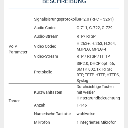
BESCHREIBUNG
Signalisierungsprotokoll
SIP 2.0 (RFC – 3261)
Audio Codec
G.711, G.722, G.729
Audio-Stream
RTP/ RTSP
H.263+, H.263, H.264,
VoIP
Video Codec
MJPEG, MPEG-4
Parameter
Video-Stream
RTP / RTSP / HTTP
SIP2.0, DHCP opt. 66,
SMTP, 802.1x, RTSP,
Protokolle
RTP, TFTP, HTTP, HTTPS,
Syslog
Durchsichtige Tasten
Kurzwahltasten
mit weißer
Hintergrundbeleuchtung
Tasten
Anzahl
1-146
Numerische Tastatur
wahlweise
Mikrofon
1 integriertes Mikrofon