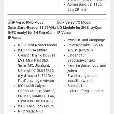
Abmessung: ca. 118 x
99 x 28 mm
SmartCard-Reader 13.56MHz
I/O Module für 2N EntryCom
(NFC ready) für 2N EntryCom
IP Verso
IP Verso
zwei Ein- und Ausgänge
RFID Card-Reader Modul
Relaiskontakt: 30V/1A
ISO14443A Mifare
AC/DC (NO/NC)
Classic 1k & 4k, DESFire
Eingang für
EV1, Mini, Plus S&X,
Sabotagekontakt
SmartMX, Ultralight,
kann im Basismodul und
Ultralight C, SLE44R35,
jedem
my-d move (SLE66Rxx),
Erweiterungsmodul
PayPass, Legic Advant
installiert werden
ISO1443B Calypso,
Buskabel im
CEPAS, Moneo, SRI512,
Lieferumfang enthalten
SRT512, SRI4K,SRIX4K,
PicoPass, HID iCLASS,
ISO18092, Sony FeliCa
NFC ready, NFC