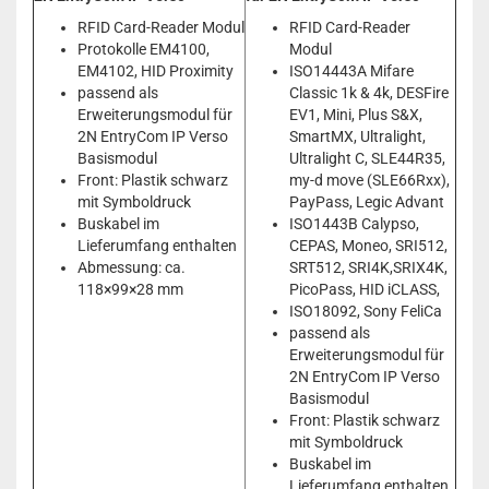
RFID Card-Reader Modul
RFID Card-Reader
Protokolle EM4100,
Modul
EM4102, HID Proximity
ISO14443A Mifare
passend als
Classic 1k & 4k, DESFire
Erweiterungsmodul für
EV1, Mini, Plus S&X,
2N EntryCom IP Verso
SmartMX, Ultralight,
Basismodul
Ultralight C, SLE44R35,
Front: Plastik schwarz
my-d move (SLE66Rxx),
mit Symboldruck
PayPass, Legic Advant
Buskabel im
ISO1443B Calypso,
Lieferumfang enthalten
CEPAS, Moneo, SRI512,
Abmessung: ca.
SRT512, SRI4K,SRIX4K,
118×99×28 mm
PicoPass, HID iCLASS,
ISO18092, Sony FeliCa
passend als
Erweiterungsmodul für
2N EntryCom IP Verso
Basismodul
Front: Plastik schwarz
mit Symboldruck
Buskabel im
Lieferumfang enthalten