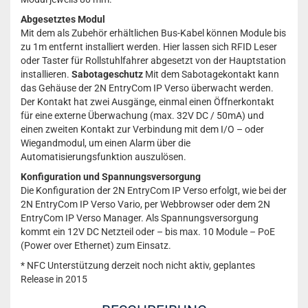
Abgesetztes Modul
Mit dem als Zubehör erhältlichen Bus-Kabel können Module bis
zu 1m entfernt installiert werden. Hier lassen sich RFID Leser
oder Taster für Rollstuhlfahrer abgesetzt von der Hauptstation
installieren.
Sabotageschutz
Mit dem Sabotagekontakt kann
das Gehäuse der 2N EntryCom IP Verso überwacht werden.
Der Kontakt hat zwei Ausgänge, einmal einen Öffnerkontakt
für eine externe Überwachung (max. 32V DC / 50mA) und
einen zweiten Kontakt zur Verbindung mit dem I/O – oder
Wiegandmodul, um einen Alarm über die
Automatisierungsfunktion auszulösen.
Konfiguration und Spannungsversorgung
Die Konfiguration der 2N EntryCom IP Verso erfolgt, wie bei der
2N EntryCom IP Verso Vario, per Webbrowser oder dem 2N
EntryCom IP Verso Manager. Als Spannungsversorgung
kommt ein 12V DC Netzteil oder – bis max. 10 Module – PoE
(Power over Ethernet) zum Einsatz.
* NFC Unterstützung derzeit noch nicht aktiv, geplantes
Release in 2015