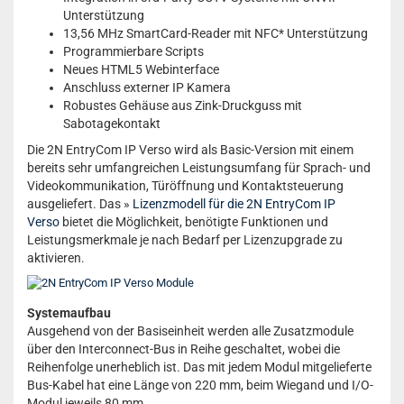
Unterstützung
13,56 MHz SmartCard-Reader mit NFC* Unterstützung
Programmierbare Scripts
Neues HTML5 Webinterface
Anschluss externer IP Kamera
Robustes Gehäuse aus Zink-Druckguss mit
Sabotagekontakt
Die 2N EntryCom IP Verso wird als Basic-Version mit einem
bereits sehr umfangreichen Leistungsumfang für Sprach- und
Videokommunikation, Türöffnung und Kontaktsteuerung
ausgeliefert. Das »
Lizenzmodell für die 2N EntryCom IP
Verso
bietet die Möglichkeit, benötigte Funktionen und
Leistungsmerkmale je nach Bedarf per Lizenzupgrade zu
aktivieren.
Systemaufbau
Ausgehend von der Basiseinheit werden alle Zusatzmodule
über den Interconnect-Bus in Reihe geschaltet, wobei die
Reihenfolge unerheblich ist. Das mit jedem Modul mitgelieferte
Bus-Kabel hat eine Länge von 220 mm, beim Wiegand und I/O-
Modul jeweils 80 mm.