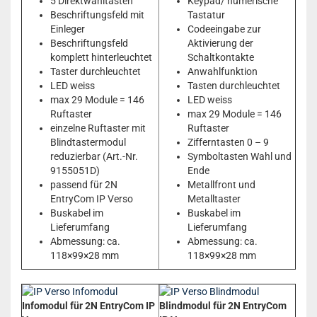
5 Direktwahltasten
Keypad/ numerische
Beschriftungsfeld mit
Tastatur
Einleger
Codeeingabe zur
Beschriftungsfeld
Aktivierung der
komplett hinterleuchtet
Schaltkontakte
Taster durchleuchtet
Anwahlfunktion
LED weiss
Tasten durchleuchtet
max 29 Module = 146
LED weiss
Ruftaster
max 29 Module = 146
einzelne Ruftaster mit
Ruftaster
Blindtastermodul
Zifferntasten 0 – 9
reduzierbar (Art.-Nr.
Symboltasten Wahl und
9155051D)
Ende
passend für 2N
Metallfront und
EntryCom IP Verso
Metalltaster
Buskabel im
Buskabel im
Lieferumfang
Lieferumfang
Abmessung: ca.
Abmessung: ca.
118×99×28 mm
118×99×28 mm
Infomodul für 2N EntryCom IP
Blindmodul für 2N EntryCom