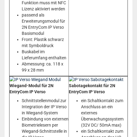
Funktion muss mit NFC
Lizenz aktiviert werden
passend als
Erweiterungsmodul für
2N EntryCom IP Verso
Basismodul
Front: Plastik schwarz
mit Symboldruck
Buskabel im
Lieferumfang enthalten
Abmessung: ca. 118 x
99 x 28 mm
Wiegand-Modul für 2N
Sabotagekontakt für 2N
EntryCom IP Verso
EntryCom IP Verso
Schnittstellenmodul zur
ein Schaltkontakt zum
Integration der IP Verso
Anschluss an ein
in Wiegand-System
externes
Einbindung von externen
Überwachungssystem
Biometrielesern per
(32V DC/ 50mA max)
Wiegand-Schnittstelle in
ein Schaltkontakt zum