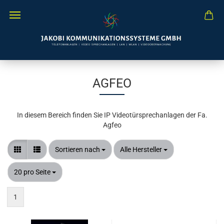
AGFEO
In diesem Bereich finden Sie IP Videotürsprechanlagen der Fa.
Agfeo
Sortieren nach
pro Seite
Sortieren nach
Alle Hersteller
pro Seite
20 pro Seite
1