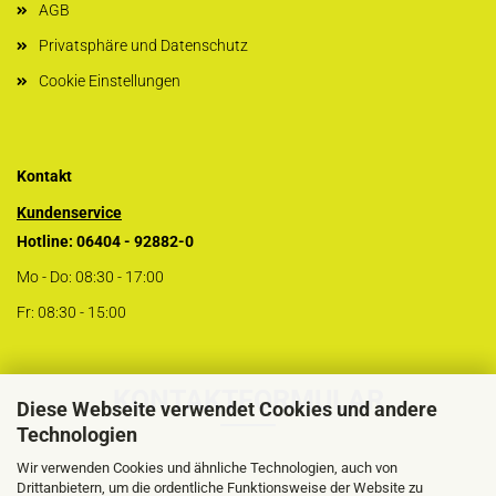
AGB
Privatsphäre und Datenschutz
Cookie Einstellungen
Kontakt
Kundenservice
Hotline: 06404 - 92882-0
Mo - Do: 08:30 - 17:00
Fr: 08:30 - 15:00
KONTAKTFORMULAR
Diese Webseite verwendet Cookies und andere
Technologien
Wir verwenden Cookies und ähnliche Technologien, auch von
Drittanbietern, um die ordentliche Funktionsweise der Website zu