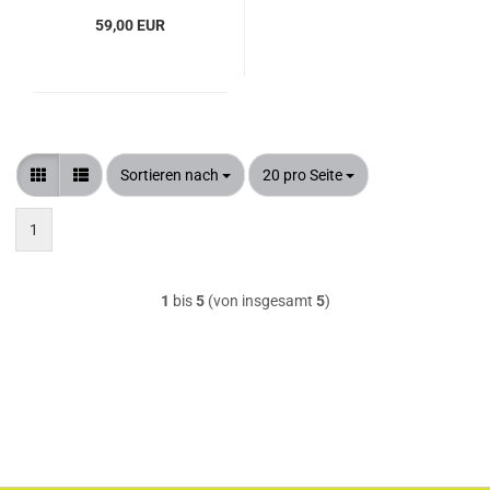
59,00 EUR
Sortieren nach
pro Seite
Sortieren nach
20 pro Seite
1
1
bis
5
(von insgesamt
5
)