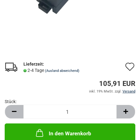
Lieferzeit:
A
2-4 Tage
(Ausland abweichend)
d
105,91 EUR
M
inkl. 19% MwSt. zzgl.
Versand
Stück:
Stück
In den Warenkorb