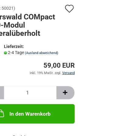
Auf
:
50021
)
TÜRANSCHALTMODULE UND ZUBEHÖR
rswald COMpact
den
0-Modul
Merkzettel
eralüberholt
Lieferzeit:
2-4 Tage
(Ausland abweichend)
59,00 EUR
inkl. 19% MwSt. zzgl.
Versand
In den Warenkorb