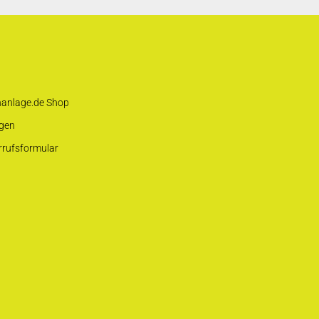
hanlage.de Shop
gen
rrufsformular