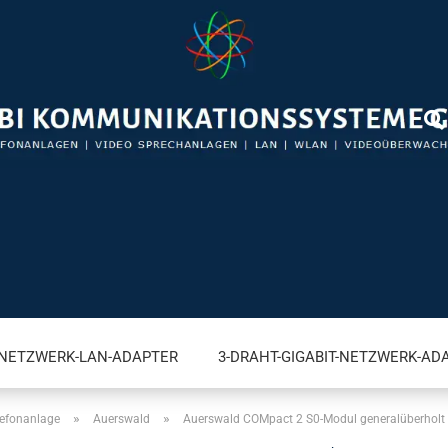
-NETZWERK-LAN-ADAPTER
3-DRAHT-GIGABIT-NETZWERK-AD
»
»
lefonanlage
Auerswald
Auerswald COMpact 2 S0-Modul generalüberholt
VIDEO BRIEFKASTENSPRECHANLAGEN FÜR FRITZ!BOX
A