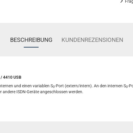
Fra
BESCHREIBUNG
KUNDENREZENSIONEN
 / 4410 USB
nternen und einen variablen S
-Port (extern/intern). An den internen S
-P
0
0
er andere ISDN-Geräte angeschlossen werden.