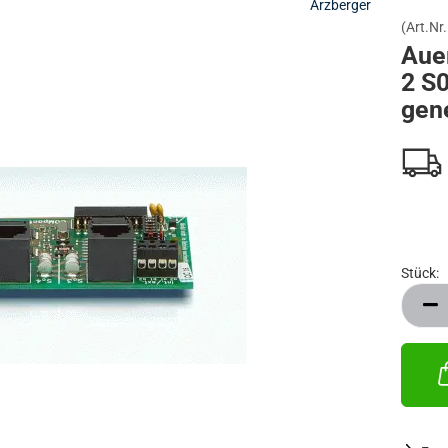
Arzberger
(Art.Nr.
PRECHANLAGEN
IP VIDEOKAMERAS FÜR AVM FRITZ!BOX
Aue
2 S
gen
Stück:
Stück