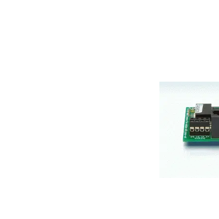
DECT / FUNK TÜRSPRECHANLAGEN
BRIEFKASTEN S
TELEFONANLAGEN
TELEFONE UND ZUBEHÖR