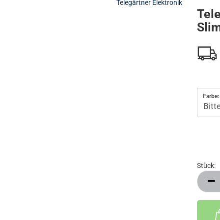
Telegärtner Elektronik
Tele
PRECHANLAGEN
IP VIDEOKAMERAS FÜR AVM FRITZ!BOX
Sli
Farbe:
Stück:
Stück