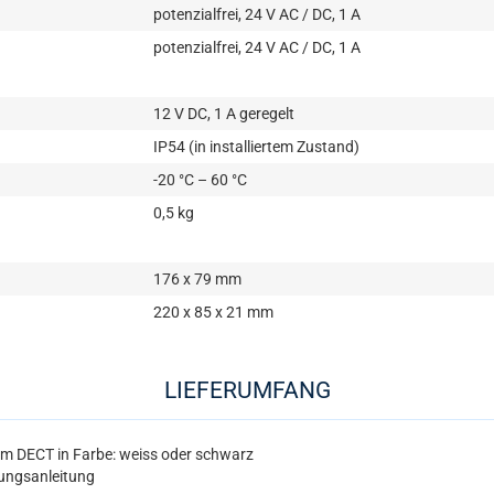
potenzialfrei, 24 V AC / DC, 1 A
potenzialfrei, 24 V AC / DC, 1 A
12 V DC, 1 A geregelt
IP54 (in installiertem Zustand)
-20 °C – 60 °C
0,5 kg
176 x 79 mm
220 x 85 x 21 mm
LIEFERUMFANG
lim DECT in Farbe: weiss oder schwarz
ungsanleitung