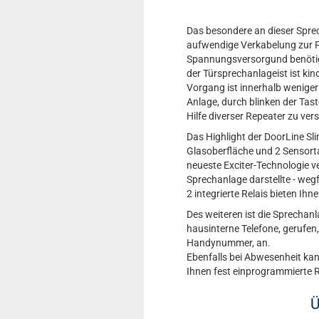
Das besondere an dieser Sprech
aufwendige Verkabelung zur FR
Spannungsversorgund benötigt
der Türsprechanlageist ist kin
Vorgang ist innerhalb weniger 
Anlage, durch blinken der Tast
Hilfe diverser Repeater zu ver
Das Highlight der DoorLine Sli
Glasoberfläche und 2 Sensorta
neueste Exciter-Technologie v
Sprechanlage darstellte - wegfä
2 integrierte Relais bieten Ih
Des weiteren ist die Sprechanla
hausinterne Telefone, gerufen,
Handynummer, an.
Ebenfalls bei Abwesenheit kan
Ihnen fest einprogrammierte R
Ü