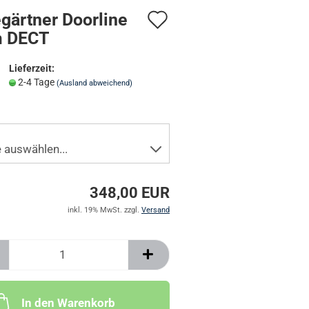
Auf
gärtner Doorline
TÜRANSCHALTMODULE UND ZUBEHÖR
m DECT
den
Merkzettel
Lieferzeit:
2-4 Tage
(Ausland abweichend)
348,00 EUR
inkl. 19% MwSt. zzgl.
Versand
In den Warenkorb