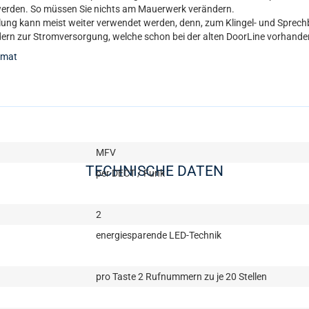
werden. So müssen Sie nichts am Mauerwerk verändern.
ung kann meist weiter verwendet werden, denn, zum Klingel- und Sprechb
dern zur Stromversorgung, welche schon bei der alten DoorLine vorhand
rmat
MFV
TECHNISCHE DATEN
per DECT / Funk
2
energiesparende LED-Technik
pro Taste 2 Rufnummern zu je 20 Stellen