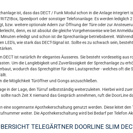
anlage ist, dass das DECT / Funk Modul schon in die Anlage integriert ist
ITZ!Box, Speedport oder sonstiger Telefonanlage. Es werden lediglich 2
, bzw. weitere optionale Adern zur Öffnung der Türe oder zur Ansteue
derleicht, denn, es ist absolut die gleiche Vorgehensweise wie bei Anmeldu
Minuten erledigt und schon ist die Sprechanlage betriebsbereit. Während 
en LED's, wie stark das DECT-Signal ist. Sollte es zu schwach sein, besteht
stärken.
m DECT ist natürlich ihr elegantes Äusseres. Sie besteht vordeseitig aus
sten. Um die Langlebigkeit und Zuverlässigkeit der Sprechanlage zu erh
erbaut, wodurch das Sprechgitter für den Lautsprecher - welches oft die 
llt.
nen die Möglichkeit Türöffner und Gongs anzuschließen.
ge in der Lage, den Türruf selbstständig weiterzuleiten. Hierbei wird zuers
 sollte nach Zeit X niemand das Gespräch annehmen, ruft die DoorLine das
n eine sogennante Apothekerschaltung genutzt werden. Diese leitet den T
ufnummer weiter. Die Apothekerschaltung wird bei Bedarf per Telefon Akti
BERSICHT TELEGÄRTNER DOORLINE SLIM DE