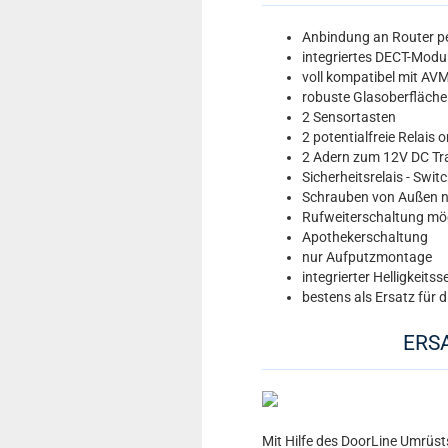
Anbindung an Router pe
integriertes DECT-Modu
voll kompatibel mit AVM
robuste Glasoberfläche
2 Sensortasten
2 potentialfreie Relais 
2 Adern zum 12V DC Traf
Sicherheitsrelais - Swit
Schrauben von Außen ni
Rufweiterschaltung mö
Apothekerschaltung
nur Aufputzmontage
integrierter Helligkeits
bestens als Ersatz für 
ERS
Mit Hilfe des DoorLine Umrüs