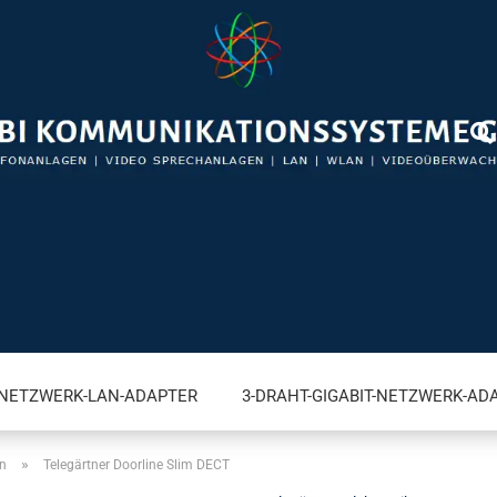
-NETZWERK-LAN-ADAPTER
3-DRAHT-GIGABIT-NETZWERK-AD
»
n
Telegärtner Doorline Slim DECT
VIDEO BRIEFKASTENSPRECHANLAGEN FÜR FRITZ!BOX
A