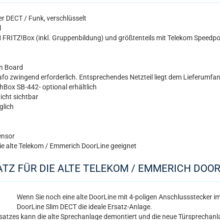
r DECT / Funk, verschlüsselt
l
 FRITZ!Box (inkl. Gruppenbildung) und größtenteils mit Telekom Speedpo
on Board
o zwingend erforderlich. Entsprechendes Netzteil liegt dem Lieferumfan
chBox SB-442- optional erhältlich
cht sichtbar
glich
sensor
die alte Telekom / Emmerich DoorLine geeignet
ATZ FÜR DIE ALTE TELEKOM / EMMERICH DOOR
Wenn Sie noch eine alte DoorLine mit 4-poligen Anschlussstecker im 
DoorLine Slim DECT die ideale Ersatz-Anlage.
tsatzes kann die alte Sprechanlage demontiert und die neue Türsprechan