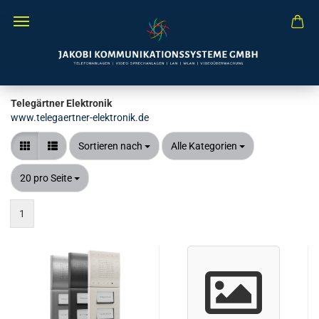
Telegärtner Elektronik
www.telegaertner-elektronik.de
Sortieren nach
pro Seite
Sortieren nach
Alle Kategorien
pro Seite
20 pro Seite
1