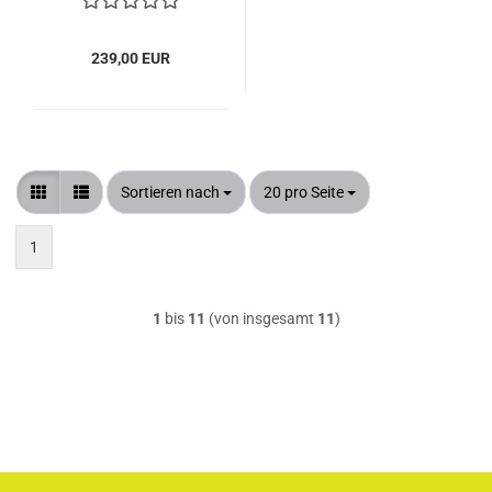
239,00 EUR
Sortieren nach
pro Seite
Sortieren nach
20 pro Seite
1
1
bis
11
(von insgesamt
11
)